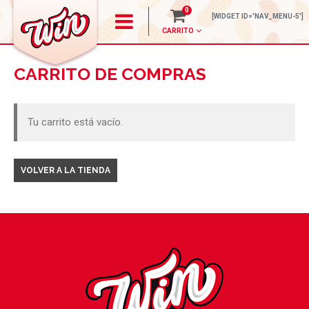
0
[WIDGET ID='NAV_MENU-5']
CARRITO
Comprar productos – Win
CARRITO DE COMPRAS
Tu carrito está vacío.
VOLVER A LA TIENDA